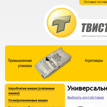
Оптовые поставк
B2B продажа промышл
Универсаль
Коробчатые мешки (клапанные
мешки)
Выбрать другой товар
Полипропиленовые мешки