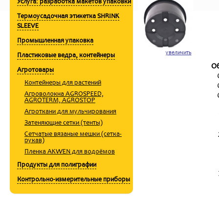
Услуга: разработка макетов упаковки
Термоусадочная этикетка SHRINK
SLEEVE
Промышленная упаковка
увеличить
Пластиковые ведра, контейнеры
О
Агротовары
Контейнеры для растений
Aгроволокна AGROSPEED,
AGROTERM, AGROSTOP
Aгроткани для мульчирования
Затеняющие сетки (тенты)
Cетчатые вязаные мешки (сетка-
рукав)
Пленка AKWEN для водоёмов
Продукты для полиграфии
Контрольно-измерительные приборы