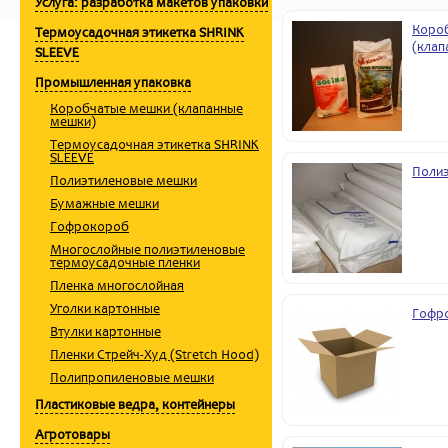
Услуга: разработка макетов упаковки
Коро
Термоусадочная этикетка SHRINK
(клап
SLEEVE
Промышленная упаковка
Коробчатые мешки (клапанные
мешки)
Термоусадочная этикетка SHRINK
SLEEVE
Поли
Полиэтиленовые мешки
Бумажные мешки
Гофрокороб
Многослойные полиэтиленовые
термоусадочные пленки
Пленка многослойная
Уголки картонные
Гофр
Втулки картонные
Пленки Стрейч-Худ (Stretch Hood)
Полипропиленовые мешки
Пластиковые ведра, контейнеры
Агротовары