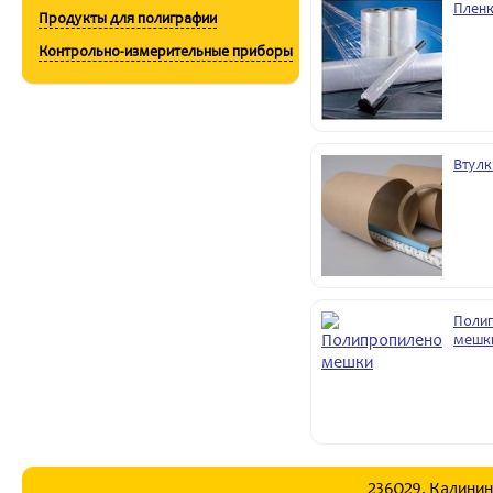
Пленк
Продукты для полиграфии
Контрольно-измерительные приборы
Втулк
Поли
мешк
236029, Калининг