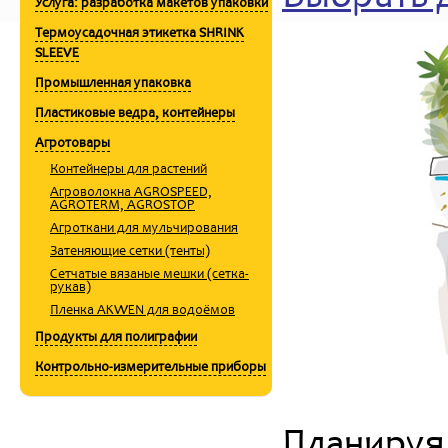
Услуга: разработка макетов упаковки
Термоусадочная этикетка SHRINK
SLEEVE
Промышленная упаковка
Пластиковые ведра, контейнеры
Агротовары
Контейнеры для растений
Aгроволокна AGROSPEED,
AGROTERM, AGROSTOP
Aгроткани для мульчирования
Затеняющие сетки (тенты)
Cетчатые вязаные мешки (сетка-
рукав)
Пленка AKWEN для водоёмов
Продукты для полиграфии
Контрольно-измерительные приборы
Планируя