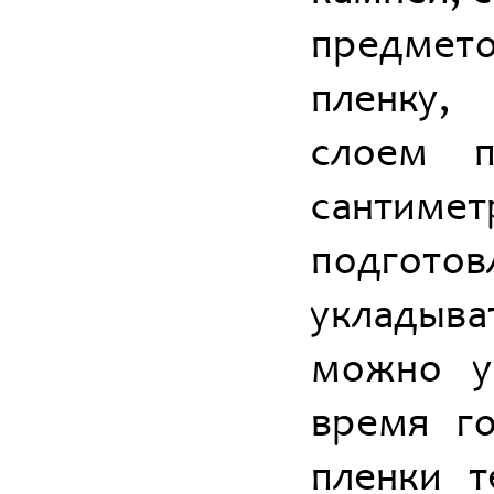
предмето
пленку,
слоем п
сантим
подгото
укладыв
можно у
время го
пленки т