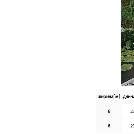
ширина[м]
длин
6
2
8
2